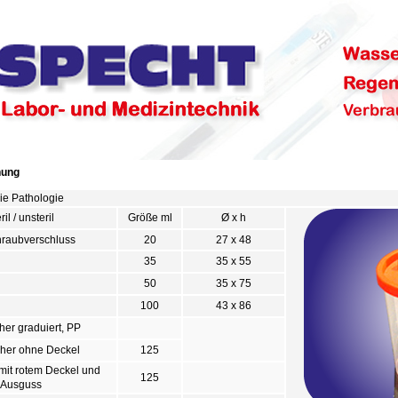
hung
ie Pathologie
ril / unsteril
Größe ml
Ø x h
hraubverschluss
20
27 x 48
35
35 x 55
50
35 x 75
100
43 x 86
her graduiert, PP
her ohne Deckel
125
mit rotem Deckel und
125
Ausguss