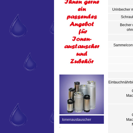
Urinbecher 
Schraub
Becher 
ohn
Sammelconta
Eintauchnährbö
Mac
Mac
Ionenaustauscher
.