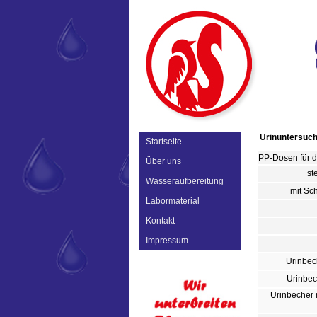
Urinuntersuc
Startseite
PP-Dosen für d
Über uns
ste
Wasseraufbereitung
mit Sc
Labormaterial
Kontakt
Impressum
Urinbec
Urinbec
Urinbecher 