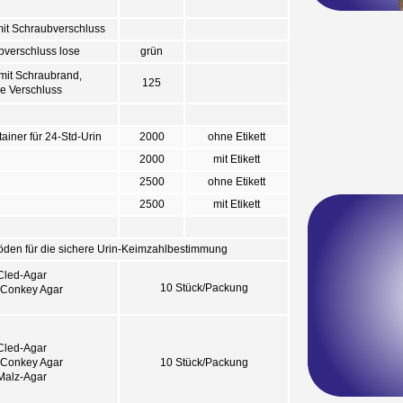
mit Schraubverschluss
verschluss lose
grün
mit Schraubrand,
125
e Verschluss
iner für 24-Std-Urin
2000
ohne Etikett
2000
mit Etikett
2500
ohne Etikett
2500
mit Etikett
den für die sichere Urin-Keimzahlbestimmung
Cled-Agar
10 Stück/Packung
Conkey Agar
Cled-Agar
Conkey Agar
10 Stück/Packung
Malz-Agar