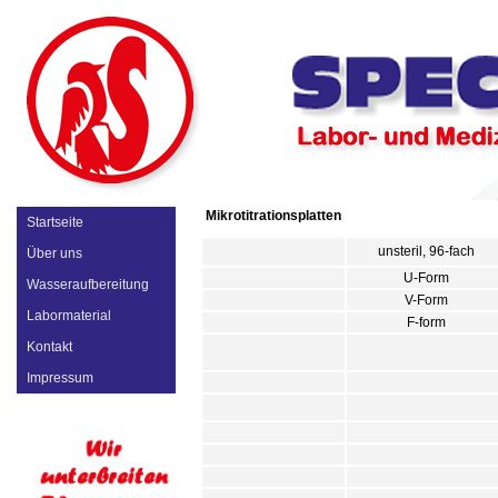
Mikrotitrationsplatten
Startseite
unsteril, 96-fach
Über uns
U-Form
Wasseraufbereitung
V-Form
Labormaterial
F-form
Kontakt
Impressum