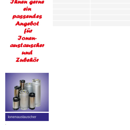
Ionenaustauscher
.